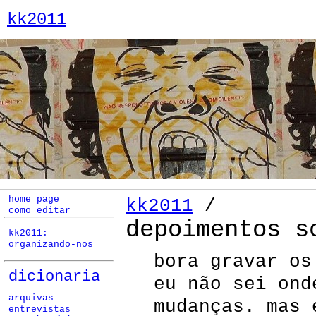
kk2011
home page
kk2011
/
como editar
depoimentos s
kk2011:
organizando-nos
bora gravar o
dicionaria
eu não sei ond
arquivas
mudanças. mas 
entrevistas