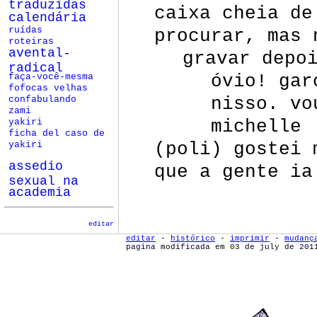
traduzidas
caixa cheia de
calendária
procurar, mas 
ruídas
roteiras
avental-
gravar depo
radical
óvio! gar
faça-você-mesma
fofocas velhas
nisso. vo
confabulando
zami
michelle
yakiri
ficha del caso de
(poli) gostei 
yakiri
assedio
que a gente ia
sexual na
academia
editar
editar
-
histórico
-
imprimir
-
mudanç
pagina modificada em 03 de july de 201