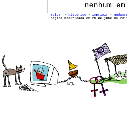
nenhum em
editar
-
histórico
-
imprimir
-
mudanç
pagina modificada em 29 de june de 201