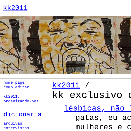
kk2011
home page
kk2011
/
como editar
kk exclusivo 
kk2011:
organizando-nos
lésbicas, não 
dicionaria
gatas, eu a
arquivas
mulheres e 
entrevistas