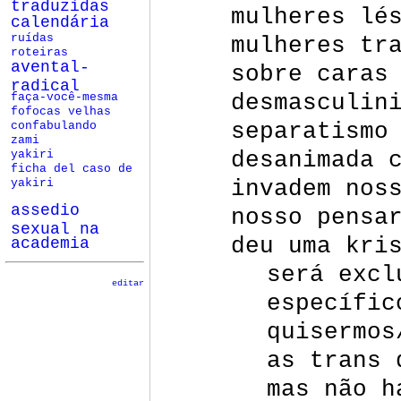
traduzidas
mulheres lé
calendária
mulheres tr
ruídas
roteiras
avental-
sobre caras
radical
desmasculin
faça-você-mesma
fofocas velhas
separatismo
confabulando
zami
desanimada 
yakiri
ficha del caso de
invadem nos
yakiri
assedio
nosso pensa
sexual na
deu uma kri
academia
será excl
editar
específic
quisermos
as trans 
mas não h