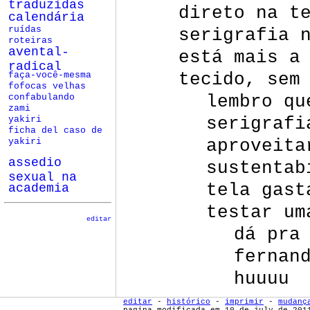
traduzidas
direto na t
calendária
serigrafia 
ruídas
roteiras
avental-
está mais a
radical
tecido, sem
faça-você-mesma
fofocas velhas
lembro qu
confabulando
zami
serigrafi
yakiri
ficha del caso de
aproveita
yakiri
assedio
sustentab
sexual na
tela gast
academia
testar um
editar
dá pra
fernan
huuuu
editar
-
histórico
-
imprimir
-
mudanç