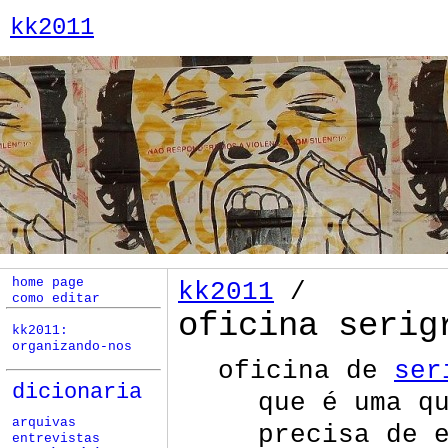
kk2011
home page
kk2011
/
como editar
oficina serig
kk2011:
organizando-nos
oficina de
ser
dicionaria
que é uma q
arquivas
precisa de 
entrevistas