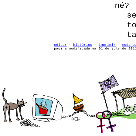
né?
s
t
t
editar
-
histórico
-
imprimir
-
mudanç
pagina modificada em 01 de july de 201