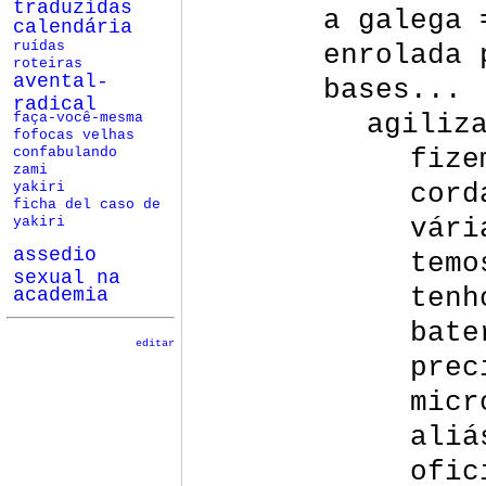
traduzidas
a galega 
calendária
enrolada 
ruídas
roteiras
avental-
bases...
radical
agiliz
faça-você-mesma
fofocas velhas
fize
confabulando
zami
cord
yakiri
ficha del caso de
vári
yakiri
assedio
temo
sexual na
tenh
academia
bate
editar
prec
micr
aliá
ofic