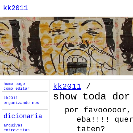
kk2011
home page
kk2011
/
como editar
show toda dor
kk2011:
organizando-nos
por favooooor,
dicionaria
eba!!!! que
arquivas
taten?
entrevistas