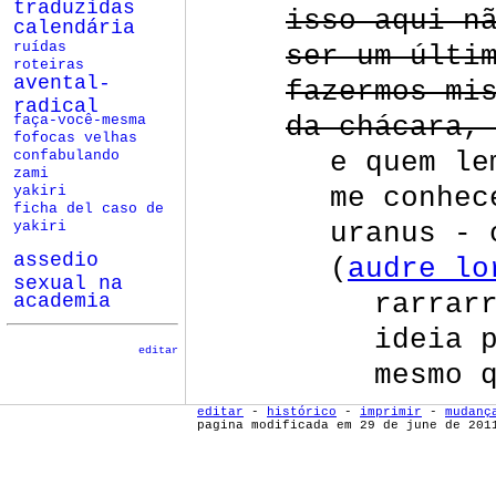
traduzidas
isso aqui n
calendária
ser um últi
ruídas
roteiras
avental-
fazermos mi
radical
da chácara,
faça-você-mesma
fofocas velhas
e quem le
confabulando
zami
me conhec
yakiri
ficha del caso de
uranus - 
yakiri
assedio
(
audre lo
sexual na
rarrar
academia
ideia 
editar
mesmo 
editar
-
histórico
-
imprimir
-
mudanç
pagina modificada em 29 de june de 201